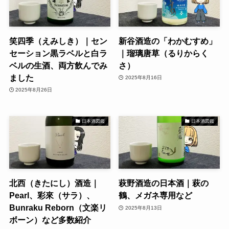
笑四季（えみしき）｜セン
新谷酒造の「わかむすめ」
セーション黒ラベルと白ラ
｜瑠璃唐草（るりからく
ベルの生酒、両方飲んでみ
さ）
ました
2025年8月16日
2025年8月26日
日本酒図鑑
日本酒図鑑
北西（きたにし）酒造｜
萩野酒造の日本酒｜萩の
Pearl、彩來（サラ）、
鶴、メガネ専用など
Bunraku Reborn（文楽リ
2025年8月13日
ボーン）など多数紹介