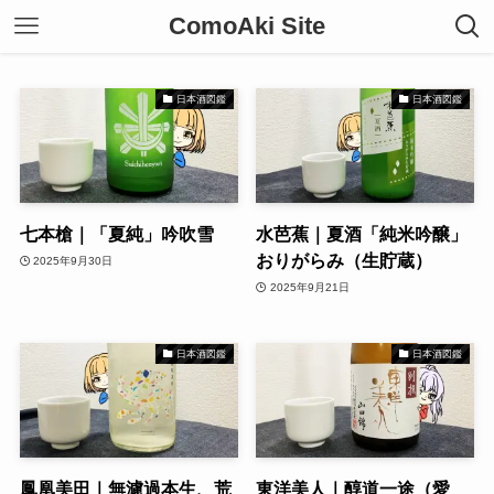
ComoAki Site
日本酒図鑑
日本酒図鑑
七本槍｜「夏純」吟吹雪
水芭蕉｜夏酒「純米吟醸」
おりがらみ（生貯蔵）
2025年9月30日
2025年9月21日
日本酒図鑑
日本酒図鑑
鳳凰美田｜無濾過本生、荒
東洋美人｜醇道一途（愛