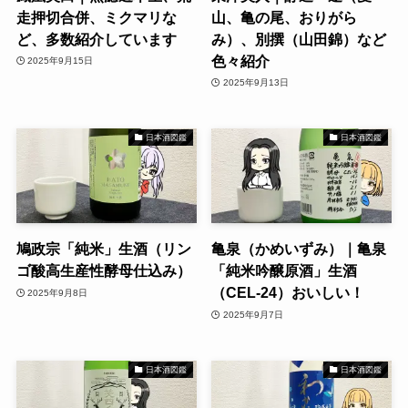
走押切合併、ミクマリな
山、亀の尾、おりがら
ど、多数紹介しています
み）、別撰（山田錦）など
色々紹介
2025年9月15日
2025年9月13日
日本酒図鑑
日本酒図鑑
鳩政宗「純米」生酒（リン
亀泉（かめいずみ）｜亀泉
ゴ酸高生産性酵母仕込み）
「純米吟醸原酒」生酒
（CEL-24）おいしい！
2025年9月8日
2025年9月7日
日本酒図鑑
日本酒図鑑