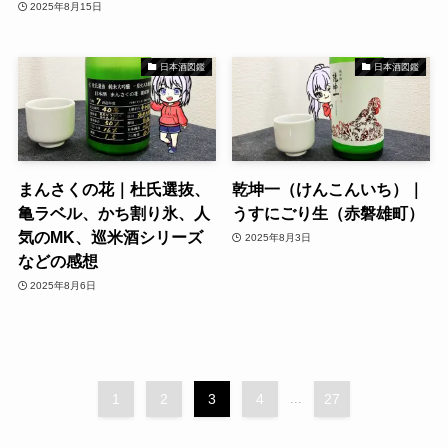
2025年8月15日
日本酒図鑑
日本酒図鑑
まんさくの花｜杜氏選抜、
乾坤一（けんこんいち）｜
亀ラベル、かち割り氷、人
うすにごり生（赤磐雄町）
気のMK、巡米酒シリーズ
2025年8月3日
などの感想
2025年8月6日
1
2
3
4
...
27