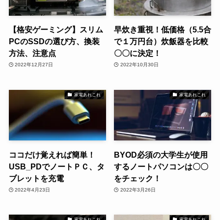
【格安ゲーミング】スリム
早炊き重視！低価格（5.5合
PCのSSDの選び方、換装
で１万円台）炊飯器を比較
方法、注意点
〇〇に決定！
2022年12月27日
2022年10月30日
家電あれこれ
家電あれこれ
ココだけ覚えれば簡単！
BYOD必須の大学生が使用
USB_PDでノートＰＣ、タ
するノートパソコンは〇〇
ブレットを充電
をチェック！
2022年4月23日
2022年3月26日
家電あれこれ
家電あれこれ