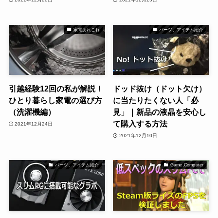
家電あれこれ
パーツ、アイテム紹介
引越経験12回の私が解説！
ドッド抜け（ドット欠け）
ひとり暮らし家電の選び方
に当たりたくない人「必
（洗濯機編）
見」｜新品の液晶を安心し
て購入する方法
2021年12月24日
2021年12月10日
パーツ、アイテム紹介
Game,Computer