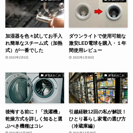
加湿器を色々試してお手入
ダウンライトで使用可能な
れ簡単なスチーム式（加熱
激安LED電球を購入・１年
式）が一番でした
間使用レビュー
2022年2月2日
2022年1月30日
家電あれこれ
家電あれこれ
後悔する前に！「洗濯機」
引越経験12回の私が解説！
乾燥方式を詳しく知ると選
ひとり暮らし家電の選び方
ぶべき機種はコレ
（冷蔵庫編）
2021年12月28日
2021年12月25日