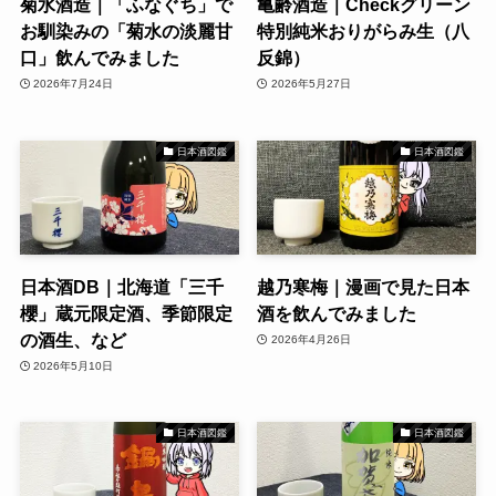
菊水酒造｜「ふなぐち」で
亀齢酒造｜Checkグリーン
お馴染みの「菊水の淡麗甘
特別純米おりがらみ生（八
口」飲んでみました
反錦）
2026年7月24日
2026年5月27日
日本酒図鑑
日本酒図鑑
日本酒DB｜北海道「三千
越乃寒梅｜漫画で見た日本
櫻」蔵元限定酒、季節限定
酒を飲んでみました
の酒生、など
2026年4月26日
2026年5月10日
日本酒図鑑
日本酒図鑑