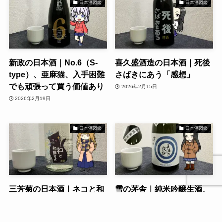
日本酒図鑑
日本酒図鑑
新政の日本酒｜No.6（S-
喜久盛酒造の日本酒｜死後
type）、亜麻猫、入手困難
さばきにあう「感想」
でも頑張って買う価値あり
2026年2月15日
2026年2月19日
日本酒図鑑
日本酒図鑑
三芳菊の日本酒｜ネコと和
雪の茅舎｜純米吟醸生酒、
解せよ、残骸（おり
山廃純米（生）、美酒の設
MAX）、白ぶどうなど
計など多数紹介