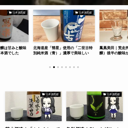
日本酒図鑑
日本酒図鑑
吟醸は甘みと酸味
北海道産「彗星」使用の「二世古特
鳳凰美田｜荒走
日本酒でした
別純米酒（青）」濃厚で美味しい
醸）後半の酸味
日本酒図鑑
日本酒図鑑