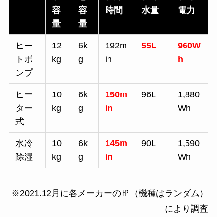
容
容
時間
水量
電力
量
量
ヒー
12
6k
192m
55L
960W
トポ
kg
g
in
h
ンプ
ヒー
10
6k
150m
96L
1,880
ター
kg
g
in
Wh
式
水冷
10
6k
145m
90L
1,590
除湿
kg
g
in
Wh
※2021.12月に各メーカーの㏋（機種はランダム）
により調査