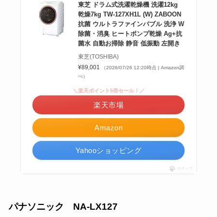
東芝 ドラム式洗濯乾燥機 洗濯12kg
乾燥7kg TW-127XH1L (W) ZABOON
抗菌 ウルトラファインバブル 洗浄 W
除菌・消臭 ヒートポンプ乾燥 Ag+抗
菌水 自動お掃除 静音 低振動 左開き
東芝(TOSHIBA)
¥89,001
（2026/07/26 12:20時点 | Amazon調
べ）
＼楽天ポイント5倍セール！／
楽天市場
Amazon
Yahooショッピング
ポチップ
パナソニック NA-LX127