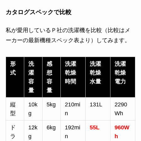
カタログスペックで比較
私が愛用しているＰ社の洗濯機を比較（比較はメ
ーカーの最新機種スペック表より）してみます。
形
洗
感
洗濯
洗濯
洗濯
式
濯
想
乾燥
乾燥
乾燥
容
容
時間
水量
電力
量
量
縦
10k
5kg
210mi
131L
2290
型
g
n
Wh
ド
12k
6kg
192mi
55L
960W
ラ
g
n
h