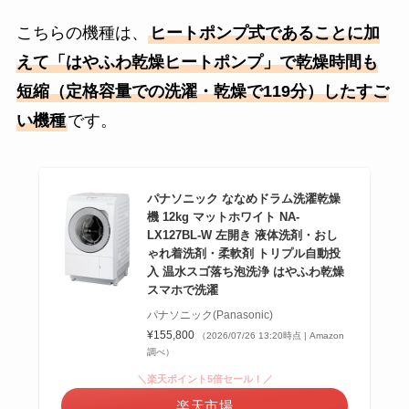
こちらの機種は、
ヒートポンプ式であることに加
えて「はやふわ乾燥ヒートポンプ」で乾燥時間も
短縮（定格容量での洗濯・乾燥で119分）したすご
い機種
です。
パナソニック ななめドラム洗濯乾燥
機 12kg マットホワイト NA-
LX127BL-W 左開き 液体洗剤・おし
ゃれ着洗剤・柔軟剤 トリプル自動投
入 温水スゴ落ち泡洗浄 はやふわ乾燥
スマホで洗濯
パナソニック(Panasonic)
¥155,800
（2026/07/26 13:20時点 | Amazon
調べ）
＼楽天ポイント5倍セール！／
楽天市場