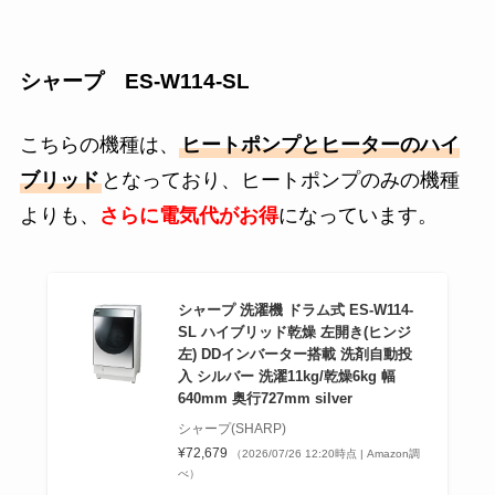
シャープ ES-W114-SL
こちらの機種は、
ヒートポンプとヒーターのハイ
ブリッド
となっており、ヒートポンプのみの機種
よりも、
さらに電気代がお得
になっています。
シャープ 洗濯機 ドラム式 ES-W114-
SL ハイブリッド乾燥 左開き(ヒンジ
左) DDインバーター搭載 洗剤自動投
入 シルバー 洗濯11kg/乾燥6kg 幅
640mm 奥行727mm silver
シャープ(SHARP)
¥72,679
（2026/07/26 12:20時点 | Amazon調
べ）