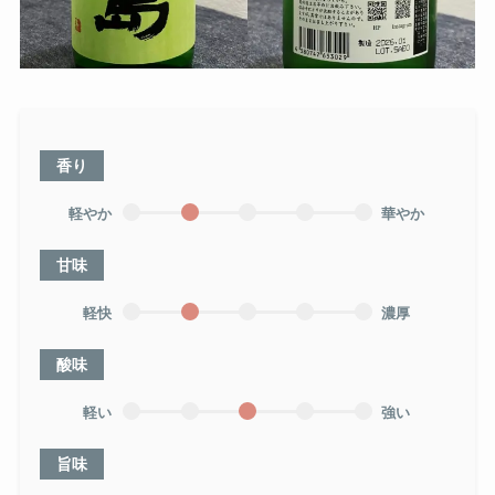
香り
軽やか
華やか
甘味
軽快
濃厚
酸味
軽い
強い
旨味