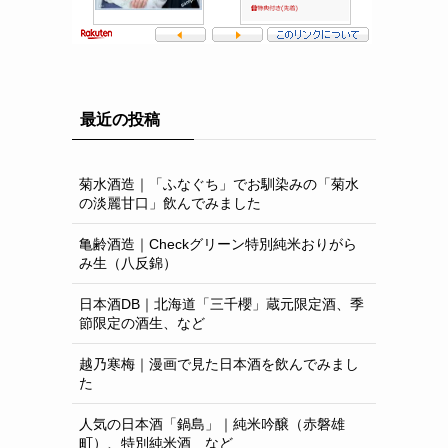
最近の投稿
菊水酒造｜「ふなぐち」でお馴染みの「菊水
の淡麗甘口」飲んでみました
亀齢酒造｜Checkグリーン特別純米おりがら
み生（八反錦）
日本酒DB｜北海道「三千櫻」蔵元限定酒、季
節限定の酒生、など
越乃寒梅｜漫画で見た日本酒を飲んでみまし
た
人気の日本酒「鍋島」｜純米吟醸（赤磐雄
町）、特別純米酒 など