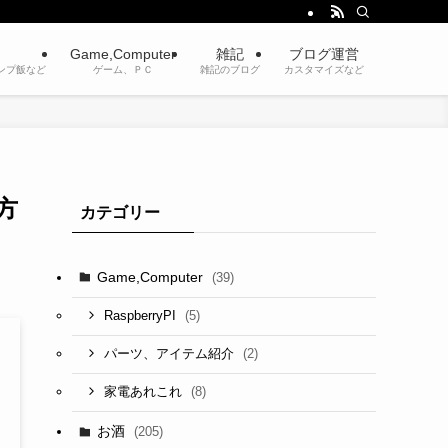
Game,Computer
雑記
ブログ運営
ンプ飯など
ゲーム、ＰＣ
雑記のブログ
カスタマイズなど
方
カテゴリー
Game,Computer
(39)
(5)
RaspberryPI
(2)
パーツ、アイテム紹介
(8)
家電あれこれ
お酒
(205)