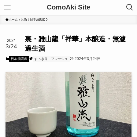
ComoAki Site
ホーム
お酒
日本酒図鑑
裏・雅山龍「祥華」本醸造・無濾
2024
3/24
過生酒
2024年3月24日
日本酒図鑑
すっきり
フレッシュ