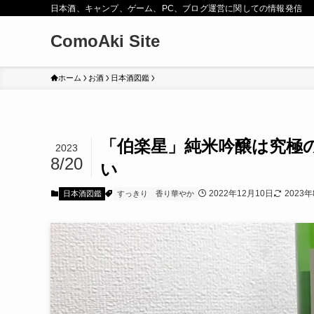
日本酒、キャンプ、ゲーム、PC、ブログ運営に関しての情報発信
ComoAki Site
ホーム
お酒
日本酒図鑑
「伯楽星」純米吟醸は究極
2023
8/20
い
2022年12月10日
2023
日本酒図鑑
すっきり
香り華やか