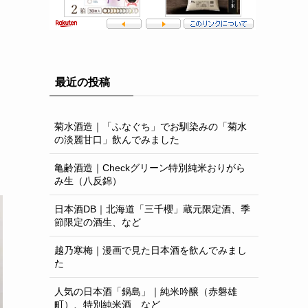
最近の投稿
菊水酒造｜「ふなぐち」でお馴染みの「菊水
の淡麗甘口」飲んでみました
亀齢酒造｜Checkグリーン特別純米おりがら
み生（八反錦）
日本酒DB｜北海道「三千櫻」蔵元限定酒、季
節限定の酒生、など
越乃寒梅｜漫画で見た日本酒を飲んでみまし
た
人気の日本酒「鍋島」｜純米吟醸（赤磐雄
町）、特別純米酒 など