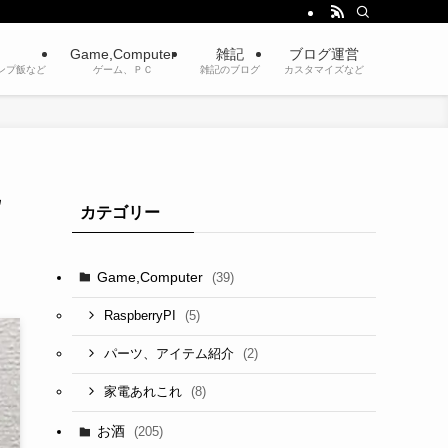
Game,Computer
雑記
ブログ運営
ンプ飯など
ゲーム、ＰＣ
雑記のブログ
カスタマイズなど
旨
カテゴリー
Game,Computer
(39)
(5)
RaspberryPI
(2)
パーツ、アイテム紹介
(8)
家電あれこれ
お酒
(205)