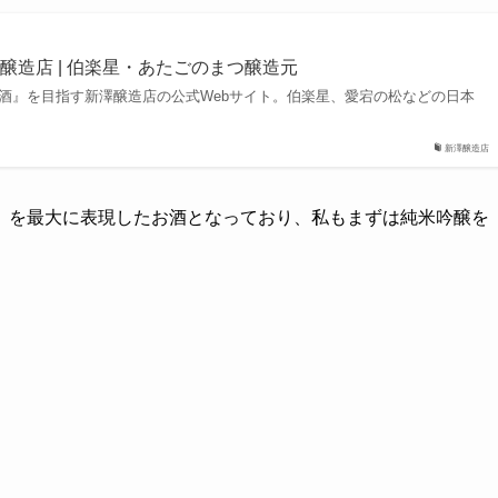
醸造店 | 伯楽星・あたごのまつ醸造元
中酒』を目指す新澤醸造店の公式Webサイト。伯楽星、愛宕の松などの日本
新澤醸造店
」を最大に表現したお酒となっており、私もまずは純米吟醸を