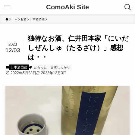
ComoAki Site
ホーム
お酒
日本酒図鑑
独特なお酒、仁井田本家「にいだ
2023
しぜんしゅ（たるざけ）」感想
12/03
は・・
日本酒図鑑
とろっと
旨味しっかり
2022年5月28日
2023年12月3日