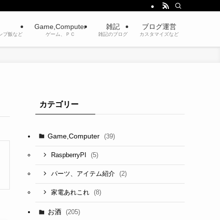
Game,Computer
雑記
ブログ運営
ンプ飯など
ゲーム、ＰＣ
雑記のブログ
カスタマイズなど
カテゴリー
Game,Computer
(39)
(5)
RaspberryPI
(2)
パーツ、アイテム紹介
(8)
家電あれこれ
お酒
(205)