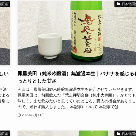
酒図鑑
日本酒図
しい
鳳凰美田（純米吟醸酒）無濾過本生｜バナナを感じる
っとりとした甘さ
お酒
今回は、鳳凰美田純米吟醸無濾過本生を紹介させていただきます。
による
鳳凰美田は、前回飲んだ「荒走押切合併（純米大吟醸）」がとても
特別に
味しく、また飲みたいと思っていたところ、購入の機会がありまし
ので、迷わず購入しました。 本記事について 本記事では...
2025年2月11日
酒図鑑
日本酒図