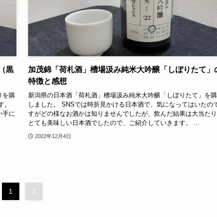
（黒
加茂錦「荷札酒」槽場汲み純米大吟醸「しぼりたて」
特徴と感想
りを購
新潟県の日本酒「荷札酒」槽場汲み純米大吟醸「しぼりたて」を購
す。
しました。 SNSでは時折見かける日本酒で、気になってはいたの
か手に
すがどの様なお酒かは知りませんでしたが、飲んだ結果は大当たり
とても美味しい日本酒でしたので、ご紹介していきます。 ...
2022年12月4日
1
2