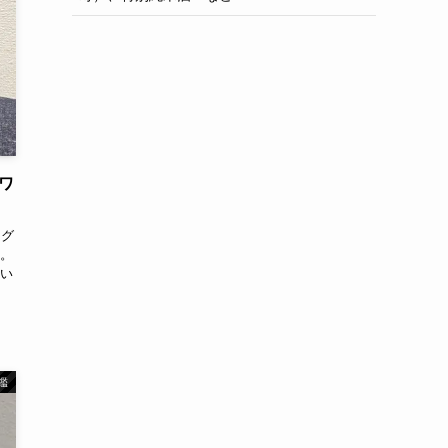
ワ
」グ
。
い
鑑