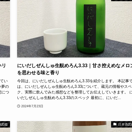
いリ
にいだしぜんしゅ生酛めろん3.33｜甘さ控えめなメロ
を思わせる味と香り
せてい
今回は、にいだしぜんしゅ生酛めろん3.33を紹介します。 本記事
×夢の
は、にいだしぜんしゅ生酛めろん3.33について、蔵元の情報やスペ
想につ
ク、実際に飲んでみた感想などを整理してお伝えしていきます。 
いだしぜんしゅ生酛めろん3.33のスペック 最初に、にいだ...
2024年7月23日
酒図鑑
日本酒図