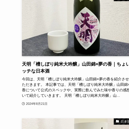
天明「槽しぼり純米大吟醸」山田錦×夢の香｜ちょ
ッチな日本酒
今回は、天明「槽しぼり純米大吟醸」山田錦×夢の香を紹介さ
ただきます。 本記事では、天明「槽しぼり純米大吟醸」山田錦
香について公式のスペックや、実際に飲んでみた味や香りの感
いて紹介していきます。 天明「槽しぼり純米大吟醸」山...
2024年8月21日
日本