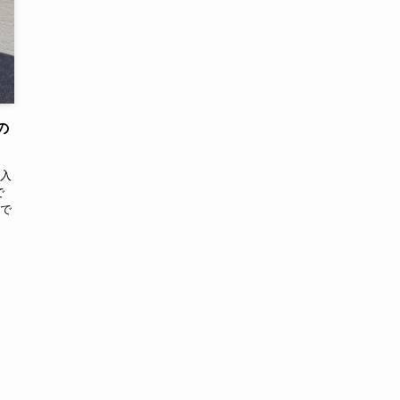
の
入
で
で