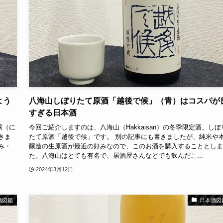
よう
八海山しぼりたて原酒「越後で候」（青）はコスパが
すぎる日本酒
醸（に
今回ご紹介しますのは、八海山（Hakkaisan）の冬季限定酒、しぼ
きま
たて原酒「越後で候」です。 別の記事にも書きましたが、純米や
み・
醸造の生原酒が最近の好みなので、このお酒を購入することとしま
た。八海山はとても有名で、居酒屋さんなどでも飲んだこ...
2024年3月12日
酒図鑑
日本酒図