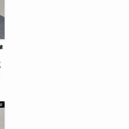
酸
を
ワ
く
鑑