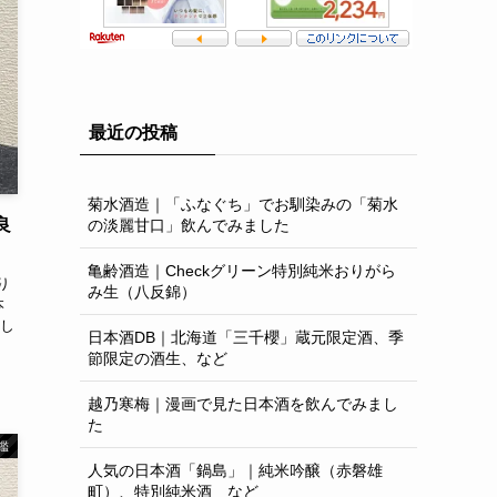
最近の投稿
菊水酒造｜「ふなぐち」でお馴染みの「菊水
良
の淡麗甘口」飲んでみました
亀齢酒造｜Checkグリーン特別純米おりがら
り
み生（八反錦）
本
し
日本酒DB｜北海道「三千櫻」蔵元限定酒、季
節限定の酒生、など
越乃寒梅｜漫画で見た日本酒を飲んでみまし
た
鑑
人気の日本酒「鍋島」｜純米吟醸（赤磐雄
町）、特別純米酒 など