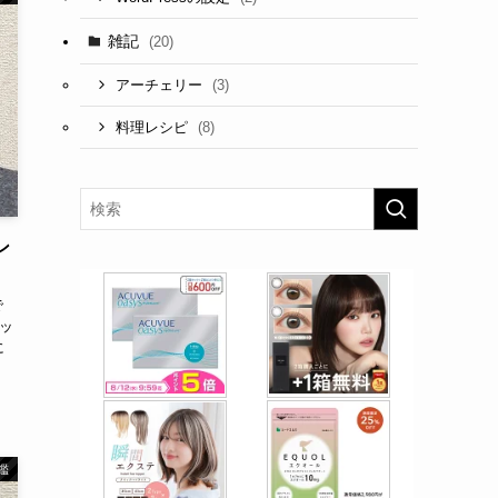
雑記
(20)
(3)
アーチェリー
(8)
料理レシピ
ン
で
ッ
に
鑑