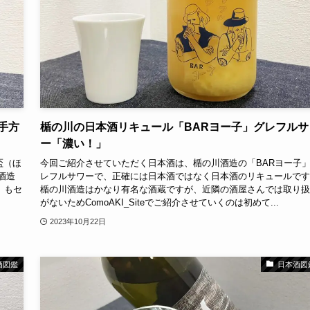
手方
楯の川の日本酒リキュール「BARヨー子」グレフルサ
ー「濃い！」
盃（ほ
今回ご紹介させていただく日本酒は、楯の川酒造の「BARヨー子
酒造
レフルサワーで、正確には日本酒ではなく日本酒のリキュールです
）もセ
楯の川酒造はかなり有名な酒蔵ですが、近隣の酒屋さんでは取り扱
がないためComoAKI_Siteでご紹介させていくのは初めて...
2023年10月22日
酒図鑑
日本酒図