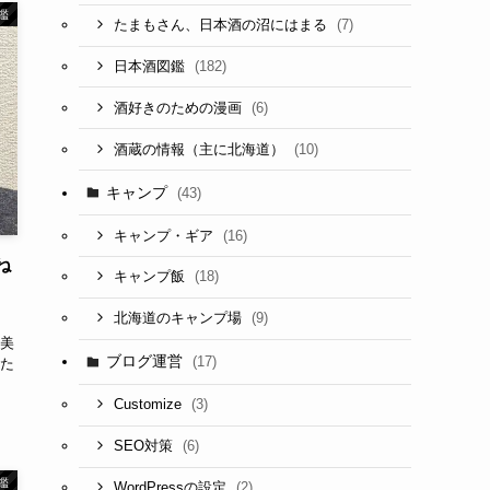
鑑
(7)
たまもさん、日本酒の沼にはまる
(182)
日本酒図鑑
(6)
酒好きのための漫画
(10)
酒蔵の情報（主に北海道）
キャンプ
(43)
(16)
キャンプ・ギア
ね
(18)
キャンプ飯
(9)
北海道のキャンプ場
美
ブログ運営
(17)
た
(3)
Customize
(6)
SEO対策
鑑
(2)
WordPressの設定