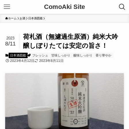
ComoAki Site
ホーム
お酒
日本酒図鑑
荷札酒（無濾過生原酒）純米大吟
2023
8/11
醸しぼりたては安定の旨さ！
日本酒図鑑
フレッシュ
甘味しっかり
酸味しっかり
香り華やか
2023年4月12日
2023年8月11日