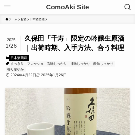
ComoAki Site
ホーム
お酒
日本酒図鑑
久保田「千寿」限定の吟醸生原酒
2025
1/26
｜出荷時期、入手方法、合う料理
日本酒図鑑
すっきり
フレッシュ
旨味しっかり
甘味しっかり
酸味しっかり
香り華やか
2024年4月22日
2025年1月26日