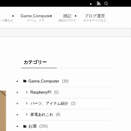
Game,Computer
雑記
ブログ運営
ンプ飯など
ゲーム、ＰＣ
雑記のブログ
カスタマイズなど
カテゴリー
Game,Computer
(39)
(5)
RaspberryPI
(2)
パーツ、アイテム紹介
(8)
家電あれこれ
お酒
(205)