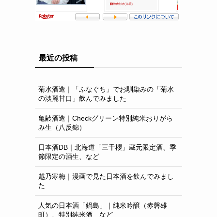
最近の投稿
菊水酒造｜「ふなぐち」でお馴染みの「菊水
の淡麗甘口」飲んでみました
亀齢酒造｜Checkグリーン特別純米おりがら
み生（八反錦）
日本酒DB｜北海道「三千櫻」蔵元限定酒、季
節限定の酒生、など
越乃寒梅｜漫画で見た日本酒を飲んでみまし
た
人気の日本酒「鍋島」｜純米吟醸（赤磐雄
町）、特別純米酒 など